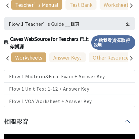
Teacher’s Manual
Test Bank
Worksheets
Flow 1 Teacher’s Guide __樣頁
Caves WebSource for Teachers 已上
點我看資源取得
架資源
說明
Worksheets
Answer Keys
Other Resources
Flow 1 Midterm&Final Exam + Answer Key
Flow 1 Unit Test 1-12 + Answer Key
Flow 1 VOA Worksheet + Answer Key
相關影音