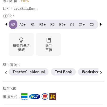
系列名稱：
Flow
尺寸：276x211x8mm
CEFR：
A1+
A2
A2+
B1
B1+
B2
B2+
C1
C1+
C2
Elem
學習目標語
裝訂
英語
平裝
線上資源：
Teacher’s Manual
Test Bank
Worksheets
庫存>30
運送方式：