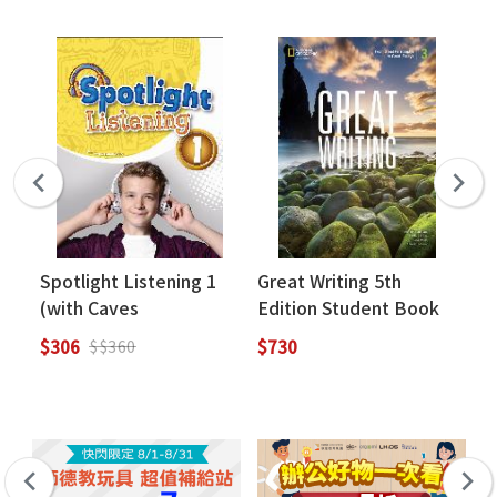
Spotlight Listening 1
Great Writing 5th
Le
(with Caves
Edition Student Book
Sk
WebSource)
with the Spark
Li
$306
$730
$3
$$360
Platform 3 : From Great
Paragraphs to Great
Essays (附線上密碼，一
經刮開恕不退換