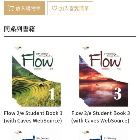
放入購物車
加入喜愛清單
同系列書籍
Flow 2/e Student Book 1
Flow 2/e Student Book 3
(with Caves WebSource)
(with Caves WebSource)