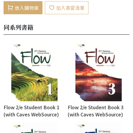
放入購物車
加入喜愛清單
同系列書籍
Flow 2/e Student Book 1
Flow 2/e Student Book 3
(with Caves WebSource)
(with Caves WebSource)