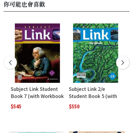
你可能也會喜歡
Subject Link Student
Subject Link 2/e
Sp
Book 7 (with Workbook
Student Book 5 (with
Li
+ MP3 QR Code
workbook)
Sp
$545
$550
$3
download)
We