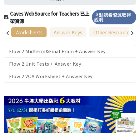
Caves WebSource for Teachers 已上
點我看資源取得
架資源
說明
Worksheets
Answer Keys
Other Resources
Flow 2 Midterm&Final Exam + Answer Key
Flow 2 Unit Tests + Answer Key
Flow 2 VOA Worksheet + Answer Key