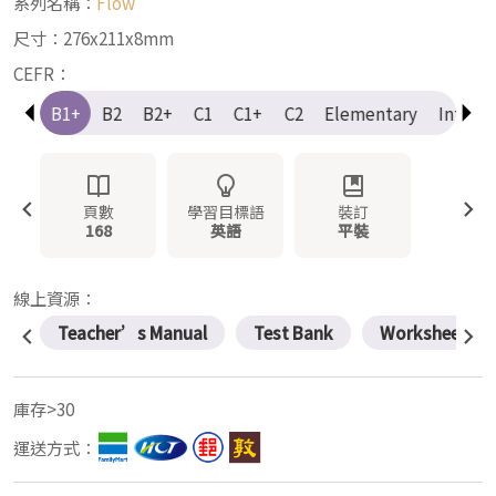
系列名稱：
Flow
尺寸：276x211x8mm
CEFR：
B1
B1+
B2
B2+
C1
C1+
C2
Elementary
Interm
頁數
學習目標語
裝訂
168
英語
平裝
線上資源：
Teacher’s Manual
Test Bank
Worksheets
庫存>30
運送方式：