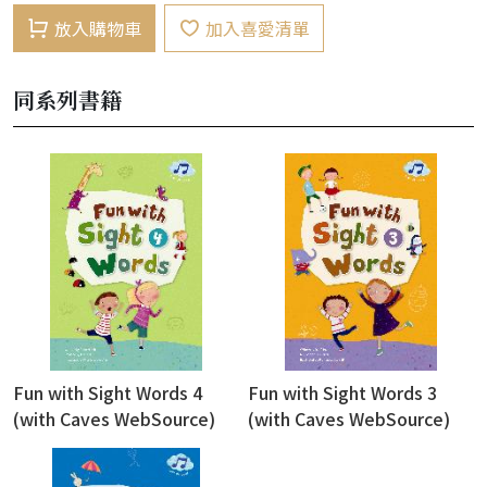
放入購物車
加入喜愛清單
同系列書籍
Fun with Sight Words 4
Fun with Sight Words 3
(with Caves WebSource)
(with Caves WebSource)