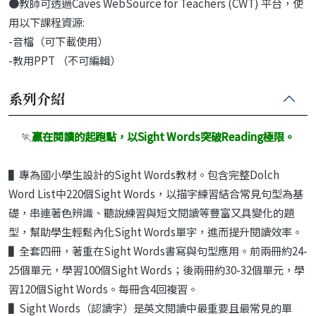
●教師可透過Caves WebSource for Teachers (CWT) 平台，使
用以下課程資源:
-音檔（可下載使用）
-教用PPT （不可編輯）
系列介紹
🏃
贏在閱讀的起跑點，以Sight Words
突破Reading
極限。
▌專為國小學生設計的Sight Words教材。包含完整Dolch
Word List中220個Sight Words，以描字練習結合常見句型為基
礎，串連著色辨識、聽說練習與短文閱讀等豐富又具變化的題
型，幫助學生輕鬆內化Sight Words單字，進而提升閱讀效率。
▌全套四冊，著重在Sight Words書寫與句型應用。前兩冊約24-
25個單元，學習100個Sight Words；後兩冊約30-32個單元，學
習120個Sight Words。每冊含4回複習。
▌Sight Words（認讀字）是英文閱讀中最重要且最常見的單