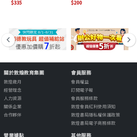
$335
$200
$6
關於敦煌教育集團
會員服務
敦煌歲月
會員權益
經營理念
訂閱電子報
人力資源
會員服務條款
關係企業
敦煌會員紅利使用須知
合作夥伴
敦煌書局隱私權保護政策
敦煌書局電子商務條款
營業據點
其他服務