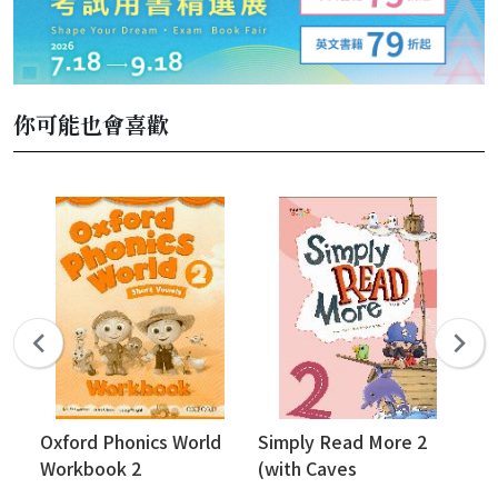
你可能也會喜歡
Oxford Phonics World
Simply Read More 2
Ox
Workbook 2
(with Caves
St
WebSource)
Re