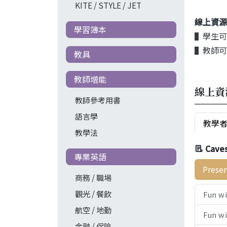
KITE / STYLE / JET
線上資源
學習簿本
▌學生可
▌教師可透
教具
教師增能
線上資
教師參考用書
語言學
教學
教學法
Cave
專業英語
Prese
商務 / 職場
觀光 / 餐飲
Fun w
航空 / 地勤
Fun w
金融 / 保險