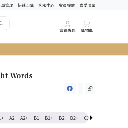
訂單管理
快速回購
客服中心
會員權益
喜愛清單
會員專區
購物車
ght Words
1+
A2
A2+
B1
B1+
B2
B2+
C1
C1+
C2
Ele