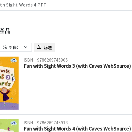
ith Sight Words 4 PPT
產品
篩選
ISBN：9786269745906
Fun with Sight Words 3 (with Caves WebSource)
ISBN：9786269745913
Fun with Sight Words 4 (with Caves WebSource)