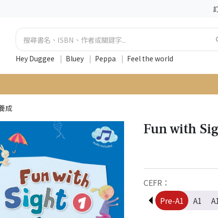
Hey Duggee
|
Bluey
|
Peppa
|
Feel the world
養成
Fun with Si
CEFR：
Pre-A1
A1
A