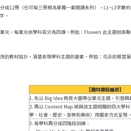
分成12冊（也可每三冊視為單獨一套閱讀系列），L1~L3字數約140~
0字。
元，每單元依學科區分為四課。例如：Flowers 此主題就串聯 Science、S
茂的教材設計，清楚表現學科主題的要素，例如：花朵的根莖葉
【獨特課程編排】
1. 先以 Big Idea 跨頁大圖帶出單元主題，引發
2. 再以 Content Map 將與該主題相關的四
學、社會、歷史、音樂和美術）用圖表方式呈現
3. 每學科再分成四階段訓練：