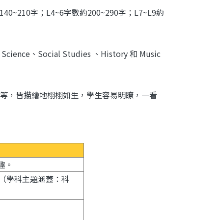
210字；L4~6字數約200~290字；L7~L9約
ocial Studies 、History 和 Music
等，皆描繪地栩栩如生，學生容易明瞭，一看
興趣。
大學科（學科主題涵蓋：科
。