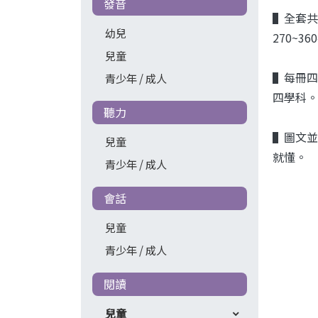
發音
▌全套共
幼兒
270~36
兒童
▌每冊四單
青少年 / 成人
四學科。
聽力
▌圖文並
兒童
就懂。
青少年 / 成人
會話
兒童
青少年 / 成人
閱讀
兒童