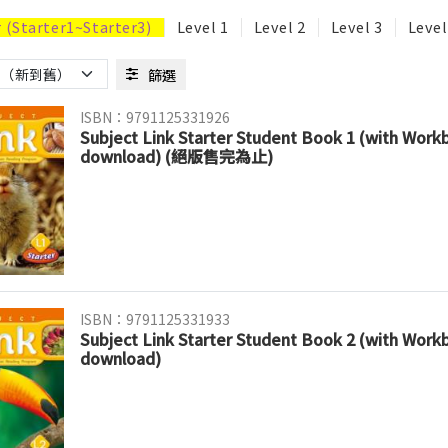
r (Starter1~Starter3)
Level 1
Level 2
Level 3
Level
篩選
ISBN：9791125331926
Subject Link Starter Student Book 1 (with Wor
download) (絕版售完為止)
ISBN：9791125331933
Subject Link Starter Student Book 2 (with Wor
download)