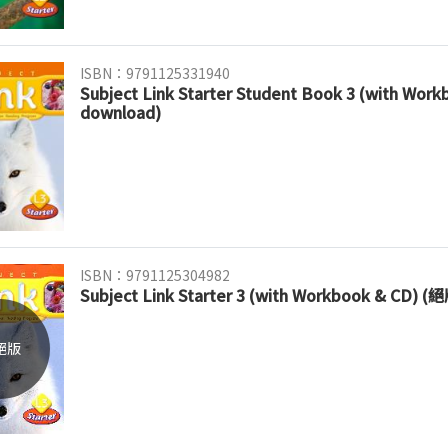
ISBN：9791125331940
Subject Link Starter Student Book 3 (with Wor
download)
ISBN：9791125304982
Subject Link Starter 3 (with Workbook & CD
絕版