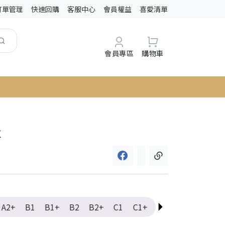
訂單管理
快速回購
客服中心
會員權益
喜愛清單
會員專區
購物車
k
A2+
B1
B1+
B2
B2+
C1
C1+
C2
Elementary