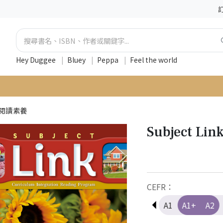
Hey Duggee
|
Bluey
|
Peppa
|
Feel the world
閱讀素養
Subject Lin
CEFR：
Pre-A1
A1
A1+
A2