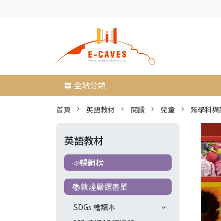
全站分類
首頁
英語教材
閱讀
兒童
跨學科與
英語教材
📣暢銷榜
📚敦煌嚴選書單
SDGs 繪讀本