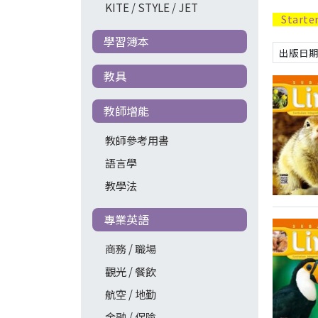
KITE / STYLE / JET
Starte
學習簿本
教具
教師增能
教師參考用書
語言學
教學法
專業英語
商務 / 職場
觀光 / 餐飲
航空 / 地勤
金融 / 保險