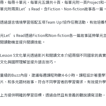
冊，每冊十單元，每單元五課共十頁，每單元附一頁Project和一
元附兩頁Let’s Read，含Fiction、Non-fiction故事各一篇
透過語言情境學習搭配五項Team Up!協作任務活動，有效培
元Let’s Read透過Fiction和Non-fiction各一篇故
閱讀動機並提升閱讀技能。
Lesson 5文化單元透過影片和閱讀文本介紹兩個不同國家的
文化與國際理解並提升語言技巧。
量級的Buzz內容，建議每週課程時數4-6小時。課程設計著
片、和多元題材故事，符合不同學習者的學習需求，有效提升學
上方提供明確的學習目標，透過自然且有意義的聽說讀寫活動，