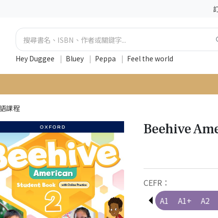
Hey Duggee
|
Bluey
|
Peppa
|
Feel the world
英語課程
Beehive Am
CEFR：
Pre-A1
A1
A1+
A2