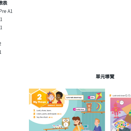
數表
 Pre A1
A1
A1
2
1
單元導覽