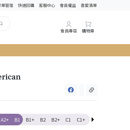
訂單管理
快速回購
客服中心
會員權益
喜愛清單
會員專區
購物車
erican
A2+
B1
B1+
B2
B2+
C1
C1+
C2
Elementary