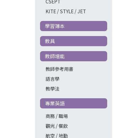
CSEPT
KITE / STYLE / JET
學習簿本
教具
教師增能
教師參考用書
語言學
教學法
專業英語
商務 / 職場
觀光 / 餐飲
航空 / 地勤