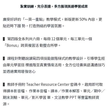
紮實訓練，充分表達，多方展現英語學習成果
廣受好評的「一頁一重點」教學模式，新版更新 50% 內容，更
貼近時下趨 勢，打造熱絡的學習氛圍。
▌ 第四版全系列共六冊，每冊 12 個單元，每三單元一個
「Bonus」跨頁複習活 動整合所學。
▌ 課程針對聽說讀寫四項技能做階梯式的教學設計，引導學生經
由單元學習目 標進階至真實情境活用，全方位培養英語溝通技巧
並透過實用增強信心
▌ 教師手冊附 Teacher Resource Center 密碼卡，啟用即可取
得課本影音檔、 作業本音檔、課本／作業本解答、單元／期中／
期末測驗、單元／影片學習 單、文法教學 PPT 等豐富教師資
源。