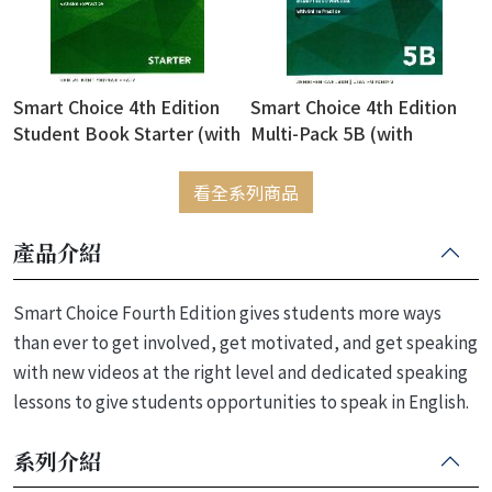
Smart Choice 4th Edition
Smart Choice 4th Edition
Student Book Starter (with
Multi-Pack 5B (with
Online Practice) (密碼銀漆
Worbook+Online Practice
一經刮開，恕不退換)
& On the Move) (密碼銀漆
看全系列商品
一經刮開，恕不退換)
產品介紹
Smart Choice Fourth Edition gives students more ways
than ever to get involved, get motivated, and get speaking
with new videos at the right level and dedicated speaking
lessons to give students opportunities to speak in English.
系列介紹