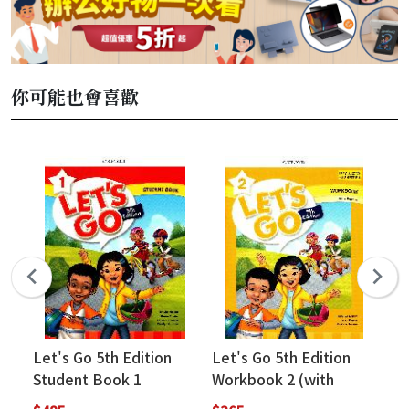
你可能也會喜歡
Let's Go 5th Edition
Let's Go 5th Edition
Le
Student Book 1
Workbook 2 (with
St
Online Practice)