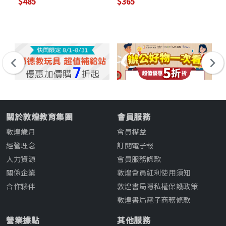
$485
$365
$4
關於敦煌教育集團
會員服務
敦煌歲月
會員權益
經營理念
訂閱電子報
人力資源
會員服務條款
關係企業
敦煌會員紅利使用須知
合作夥伴
敦煌書局隱私權保護政策
敦煌書局電子商務條款
營業據點
其他服務