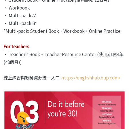
• Workbook
• Multi-pack A*
• Multi-pack B*
*Multi-pack: Student Book + Workbook + Online Practice
For teachers
• Teacher's Book + Teacher Resource Center (使用期限:4年
(48個月))
線上練習與教師資源統一入口:
https://englishhub.oup.com/