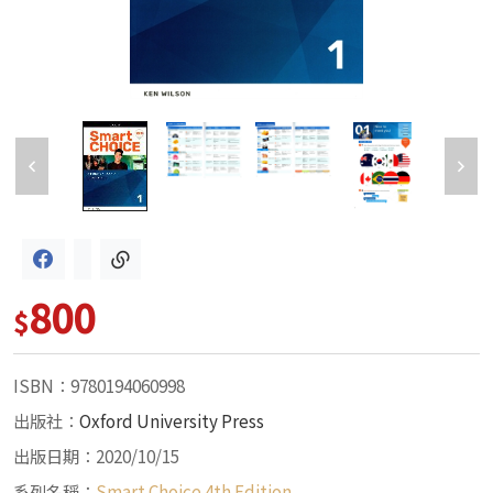
800
$
ISBN：9780194060998
出版社：
Oxford University Press
出版日期：2020/10/15
系列名稱：
Smart Choice 4th Edition