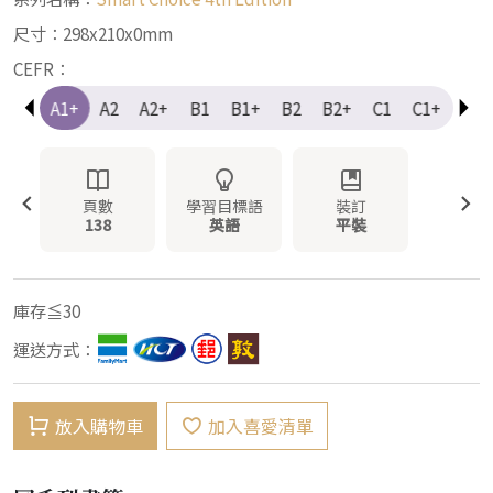
尺寸：298x210x0mm
CEFR：
A1
A1+
A2
A2+
B1
B1+
B2
B2+
C1
C1+
C2
頁數
學習目標語
裝訂
138
英語
平裝
庫存≦30
運送方式：
放入購物車
加入喜愛清單