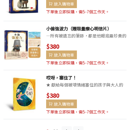
放入購物車
金獎創作者阿部結獻給文字、獻給世界一本
關於人與人、關於真心、關...
下單後立即採購，需5-7個工作天。
小偷強波力（贈限量療心明信片）
—所有被遺忘的筆跡，都是他眼底最珍貴的
星光—★榮獲日本未來屋繪本大賞第一名、
$380
MOE繪本屋大賞第三名等多項大獎★日本
放入購物車
金獎創作者阿部結獻給文字、獻給世界一本
關於人與人、關於真心、關...
下單後立即採購，需5-7個工作天。
哎呀，塞住了！
★ 獻給每個被壞情緒塞住的孩子與大人的
療癒繪本★──和孩子一起練習與情緒共
$380
處，在混亂中找到可以好好大口呼吸的地方
放入購物車
──「我只是聞著貓咪的味道摸摸牠，貓咪
就呼嚕呼嚕的長大了。那些害怕、壓力不見
下單後立即採購，需5-7個工作天。
了，塞住的鼻...