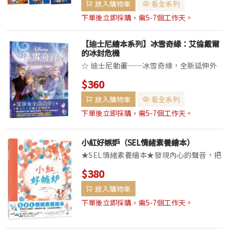
放入購物車
看全系列
胡迪與巴斯光年最完整的冒險篇章。★ 關
於成長的必修課： 橫跨「友...
下單後立即採購，需5-7個工作天。
【迪士尼繪本系列】冰雪奇緣：艾倫戴爾
的冰封危機
☆ 迪士尼動畫──冰雪奇緣，全新延伸外
傳故事 ！★ 當「完美主義」遇上「連環意
$360
外」，一場笑料百出的冰上救援即將展開
放入購物車
看全系列
！艾倫戴爾慶典正式開幕了 ！追求完美的
艾莎女王正緊張地檢查每個細節 ，希望能
下單後立即採購，需5-7個工作天。
為大家呈...
小紅好嫉妒（SEL情緒素養繪本）
★SEL情緒素養繪本★發現內心的聲音，把
嫉妒的力量，化為成長的原動力！小紅拿著
$380
鮮紅的橡皮擦走上街頭。他忙著到處奔走，
放入購物車
把藍色一一擦掉。紅色所到之處，很快就被
悶熱的空氣取代。小紅越是興奮地四處亂
下單後立即採購，需5-7個工作天。
竄，人們就...