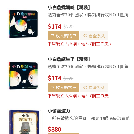
小白魚找媽咪【精裝】
熱銷全球29個國家，暢銷排行榜NO.1圓角
厚頁◆不易撕破◆小手好翻◆小白魚要去找
$174
$220
媽媽，在路途中遇到好多朋友。紅色的螃
蟹、橘色的海星、黃色的蝸牛、綠色的烏
放入購物車
看全系列
龜…。最後，他終於找到和自己一樣，...
下單後立即採購，需5-7個工作天。
小白魚誕生了【精裝】
熱銷全球29個國家，暢銷排行榜NO.1圓角
厚頁◆不易撕破◆小手好翻◆這一天，大海
$174
$220
裡迎來一位新成員，小白魚爸爸、小白魚媽
媽迫不及待想告訴大家這個好消息，小白魚
放入購物車
看全系列
出生的第一天，發現了哪些新奇又有趣的事
下單後立即採購，需5-7個工作天。
情呢？...
小偷強波力
—所有被遺忘的筆跡，都是他眼底最珍貴的
星光—★榮獲日本未來屋繪本大賞第一名、
$380
MOE繪本屋大賞第三名等多項大獎★日本