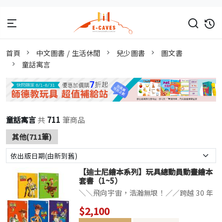
首頁
中文圖書 / 生活休閒
兒少圖書
圖文書
童話寓言
童話寓言
共
711
筆商品
其他(711筆)
【迪士尼繪本系列】玩具總動員動畫繪本
套書（1~5）
＼＼飛向宇宙，浩瀚無垠！／／跨越 30 年
的感動，全系列 5 集一次收藏！☆ 全球動
$2,100
畫影史傳奇： 從 1995 年到 2026 年，見證