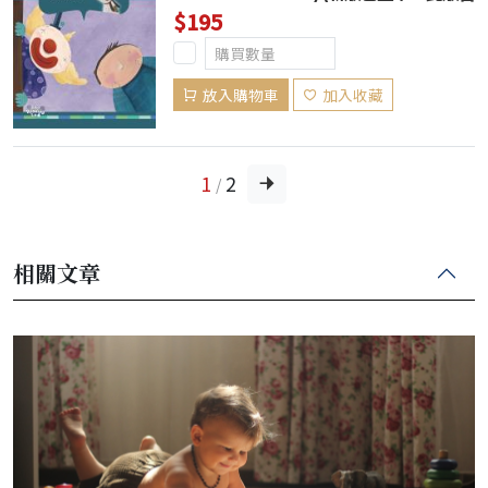
完為止)
$195
放入購物車
加入收藏
1
2
/
相關文章