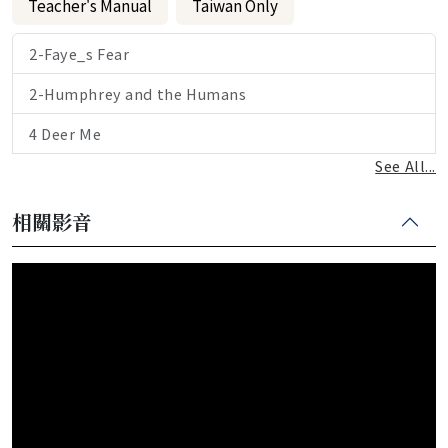
Teacher's Manual
Taiwan Only
2-Faye_s Fear
2-Humphrey and the Humans
4 Deer Me
See All...
相關影音