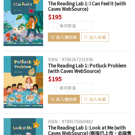
The Reading Lab 1: I Can Feel It (with
Caves WebSource)
$195
放入購物車
加入收藏
ISBN：9786267231036
The Reading Lab 1: Potluck Problem
(with Caves WebSource)
$195
放入購物車
加入收藏
ISBN：9789576069482
The Reading Lab 1: Look at Me (with
Caves WebSource) (新版已上市，此版售