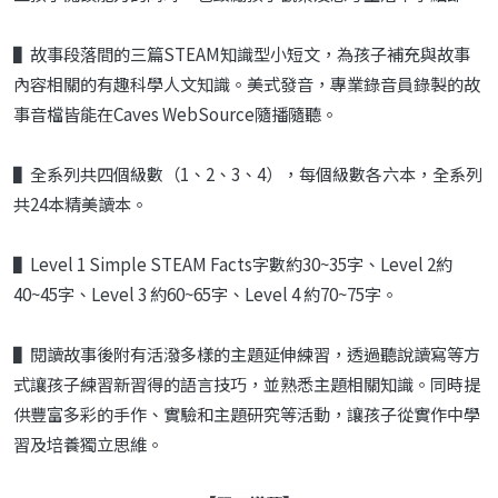
▌故事段落間的三篇STEAM知識型小短文，為孩子補充與故事
內容相關的有趣科學人文知識。美式發音，專業錄音員錄製的故
事音檔皆能在Caves WebSource隨播隨聽。
▌全系列共四個級數（1、2、3、4），每個級數各六本，全系列
共24本精美讀本。
▌Level 1 Simple STEAM Facts字數約30~35字、Level 2約
40~45字、Level 3 約60~65字、Level 4 約70~75字。
▌閱讀故事後附有活潑多樣的主題延伸練習，透過聽說讀寫等方
式讓孩子練習新習得的語言技巧，並熟悉主題相關知識。同時提
供豐富多彩的手作、實驗和主題研究等活動，讓孩子從實作中學
習及培養獨立思維。