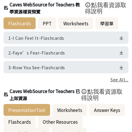
Caves WebSource for Teachers 教
點我看資源取
學資源樣頁預覽
得說明
Flashcards
PPT
Worksheets
學習單
1-I Can Feel It-Flashcards
2-Faye’s Fear-Flashcards
3-Now You See-Flashcards
See All...
Caves WebSource for Teachers 已
點我看資源取
上架資源
得說明
PresentationTool
Worksheets
Answer Keys
Flashcards
Other Resources