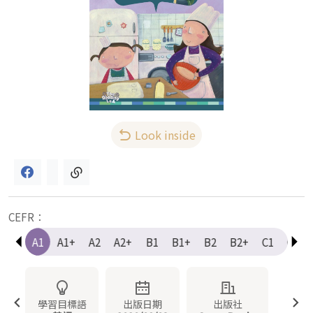
Look inside
CEFR：
e-A1
A1
A1+
A2
A2+
B1
B1+
B2
B2+
C1
C1+
學習目標語
出版日期
出版社