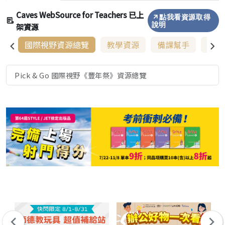
Caves WebSource for Teachers 已上
點我看資源取得
架資源
說明
國際視野資源總覽
教學資源
備課幫手
增能
Pick & Go 國際視野《豐年祭》資源總覽