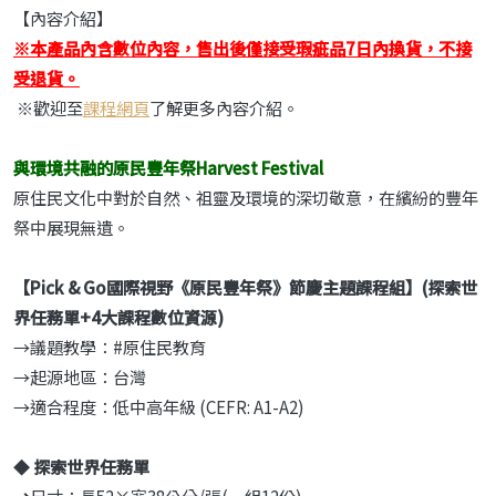
【內容介紹】
※本產品內含數位內容，售出後僅接受瑕疵品7日內換貨，不接
受退貨。
※歡迎至
課程網頁
了解更多內容介紹。
與環境共融的原民豐年祭Harvest Festival
原住民文化中對於自然、祖靈及環境的深切敬意，在繽紛的豐年
祭中展現無遺。
【Pick & Go
國際視野《原民豐年祭》節慶主題課程組】(
探索世
界任務單+4
大課程數位資源)
→議題教學：#原住民教育
→起源地區：台灣
→適合程度：低中高年級 (CEFR: A1-A2)
◆
探索世界任務單
→
尺寸：長52×寬38公分/張(一組12份)