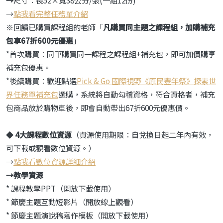
→
點我看完整任務單介紹
※回饋已購買課程組的老師「
凡購買同主題之課程組，加購補充
包享
67
折600
元優惠
」
*首次購買：同筆購買同一課程之課程組+補充包，即可加價購享
補充包優惠。
*後續購買：歡迎點選
Pick & Go 國際視野《原民豐年祭》探索世
界任務單補充包
選購，系統將自動勾稽資格，符合資格者，補充
包商品放於購物車後，即會自動帶出67折600元優惠價。
◆
4
大課程數位資源
（資源使用期限：自兌換日起二年內有效，
可下載或觀看數位資源。）
→
點我看數位資源詳細介紹
→
教學資源
* 課程教學PPT（開放下載使用）
* 節慶主題互動短影片（開放線上觀看）
* 節慶主題演說稿寫作模板（開放下載使用）