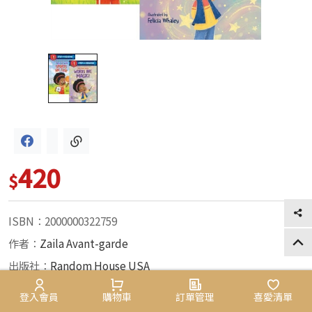
420
$
ISBN：2000000322759
作者：
Zaila Avant-garde
出版社：
Random House USA
28
出版日期：2025/08/01
會員專區
登入會員
購物車
購物車
訂單管理
訂單管理
喜愛清單
喜愛清單
系列名稱：
Step into Reading