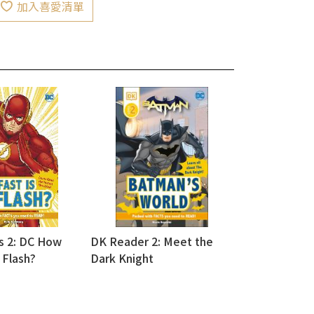
加入喜愛清單
s 2: DC How
DK Reader 2: Meet the
 Flash?
Dark Knight