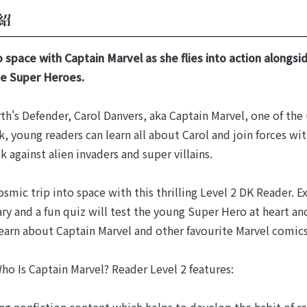
紹
o space with Captain Marvel as she flies into action along
 Super Heroes.
th's Defender, Carol Danvers, aka Captain Marvel, one of the
k, young readers can learn all about Carol and join forces wi
k against alien invaders and super villains.
osmic trip into space with this thrilling Level 2 DK Reader. E
ry and a fun quiz will test the young Super Hero at heart and
learn about Captain Marvel and other favourite Marvel comics
ho Is Captain Marvel? Reader Level 2 features:
ng nonfiction content which helps to develop the habit of r