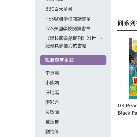
BBC百大童書
TES歐洲學校閱讀書單
同系列
TAS美國學校閱讀書單
《學校圖書館期刊》21世
紀最具影響力的書籍
親職專家推薦
李貞慧
小熊媽
汪培珽
廖彩杏
DK Read
吳敏蘭
Black P
Forever
戴逸群
劉怡伶