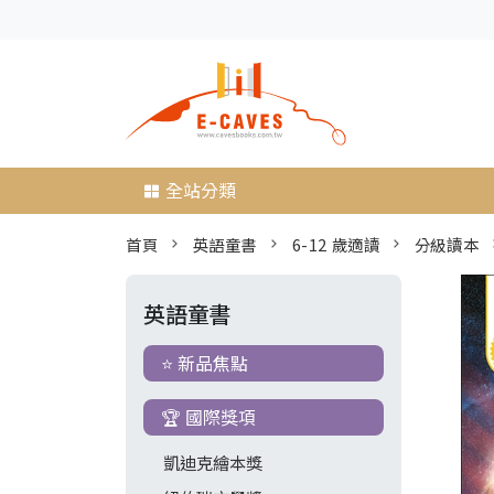
全站分類
首頁
英語童書
6-12 歲適讀
分級讀本
英語童書
⭐ 新品焦點
🏆 國際獎項
凱迪克繪本獎