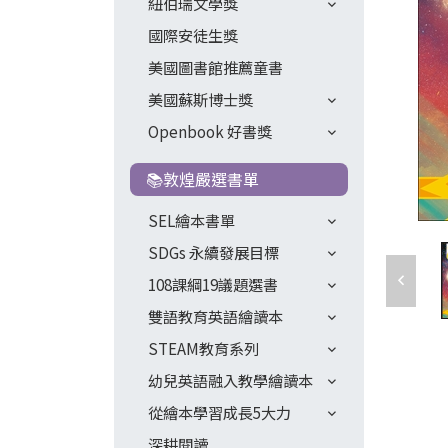
紐伯瑞文學獎
國際安徒生獎
美國圖書館推薦童書
美國蘇斯博士獎
Openbook 好書獎
📚敦煌嚴選書單
SEL繪本書單
SDGs 永續發展目標
108課綱19議題選書
雙語教育英語繪讀本
STEAM教育系列
幼兒英語融入教學繪讀本
從繪本學習成長5大力
深耕閱讀