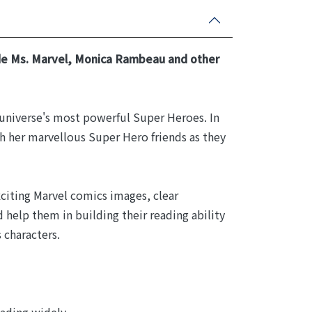
side Ms. Marvel, Monica Rambeau and other
 universe's most powerful Super Heroes. In
th her marvellous Super Hero friends as they
xciting Marvel comics images, clear
 help them in building their reading ability
 characters.
eading widely.