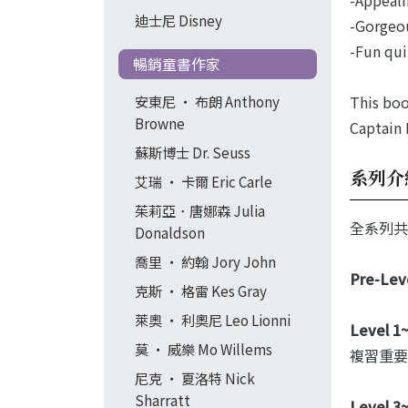
迪士尼 Disney
-Gorgeou
-Fun qui
暢銷童書作家
This boo
安東尼 ‧ 布朗 Anthony
Browne
Captain 
蘇斯博士 Dr. Seuss
系列介
艾瑞 ‧ 卡爾 Eric Carle
茱莉亞．唐娜森 Julia
全系列共
Donaldson
喬里 ‧ 約翰 Jory John
Pre-Lev
克斯 ‧ 格雷 Kes Gray
萊奧 ‧ 利奧尼 Leo Lionni
Level 1
莫 ‧ 威樂 Mo Willems
複習重要
尼克 ‧ 夏洛特 Nick
Sharratt
Level 3