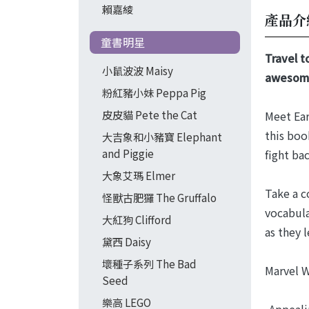
賴嘉綾
產品介
童書明星
Travel t
小鼠波波 Maisy
awesome
粉紅豬小妹 Peppa Pig
皮皮貓 Pete the Cat
Meet Ear
this boo
大吉象和小豬寶 Elephant
and Piggie
fight bac
大象艾瑪 Elmer
Take a c
怪獸古肥玀 The Gruffalo
vocabula
大紅狗 Clifford
as they 
黛西 Daisy
壞種子系列 The Bad
Marvel W
Seed
樂高 LEGO
-Appeali