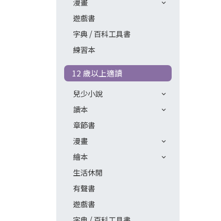
漫畫
遊戲書
字典 / 百科工具書
練習本
12 歲以上適讀
兒少小說
讀本
章節書
漫畫
繪本
生活休閒
有聲書
遊戲書
字典 / 百科工具書