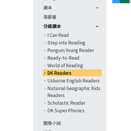
讀本
章節書
分級讀本
I Can Read
Step into Reading
Penguin Young Reader
Ready-to-Read
World of Reading
DK Readers
Usborne English Readers
National Geographic Kids
Readers
Scholastic Reader
DK Super Phonics
圖像小說