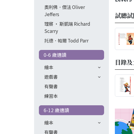
奧利佛．傑法 Oliver
Jeffers
試聽試
理察 ‧ 斯凱瑞 Richard
Scarry
托德．帕爾 Todd Parr
0-6 歲適讀
目錄及
繪本
遊戲書
有聲書
練習本
6-12 歲適讀
繪本
有聲書