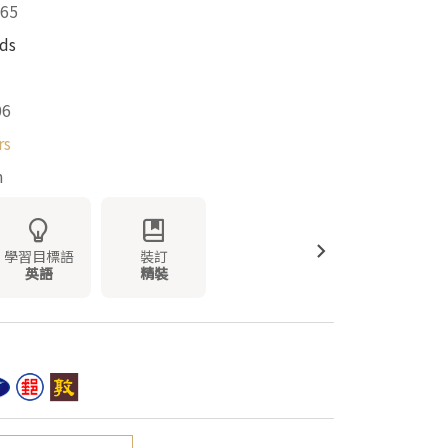
65
lds
06
rs
m
學習目標語
裝訂
英語
精裝