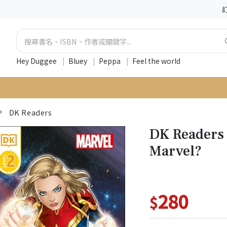
Hey Duggee
|
Bluey
|
Peppa
|
Feel the world
DK Readers
DK Readers 
Marvel?
280
$