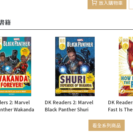
放入購物車
書籍
ers 2: Marvel
DK Readers 2: Marvel
DK Reader
anther Wakanda
Black Panther Shuri
Fast Is The
!
Defender of Wakanda
看全系列商品