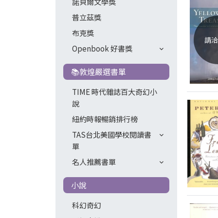
諾貝爾文學獎
普立茲獎
布克獎
請洽
Openbook 好書獎
📚敦煌嚴選書單
TIME 時代雜誌百大奇幻小
說
紐約時報暢銷排行榜
TAS台北美國學校閱讀書
單
名人推薦書單
小說
科幻奇幻