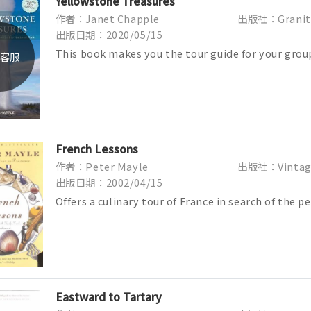
Yellowstone Treasures
作者：Janet Chapple
出版社：Granite 
出版日期：2020/05/15
This book makes you the tour guide for your grou
客服
shares her tips to pack for your tr...
French Lessons
作者：Peter Mayle
出版社：Vintag
出版日期：2002/04/15
Offers a culinary tour of France in search of the p
village market, omelette, ...
Eastward to Tartary