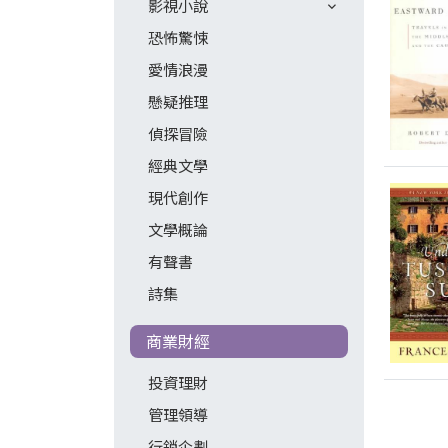
影視小說
恐怖驚悚
愛情浪漫
懸疑推理
偵探冒險
經典文學
現代創作
文學概論
有聲書
詩集
商業財經
投資理財
管理領導
行銷企劃