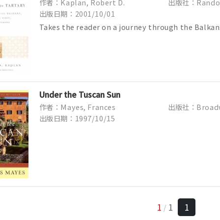
作者：Kaplan, Robert D.
出版社：Rando
出版日期：2001/10/01
Takes the reader on a journey through the Balkan
and the Caucasus, describing the...
Under the Tuscan Sun
作者：Mayes, Frances
出版社：Broad
出版日期：1997/10/15
1
1
1
/