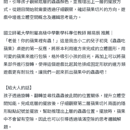
間，引導孩子觀察底層的蟲蟲顏色，並推理出上一層的擺放方
式。從題目開始就需要透過仔細觀察，確認蘋果切片的方向，遊
戲中增進立體空間概念及邏輯思考能力。
國立師範大學附屬高級中學數學科專任教師 賴易辰 推薦｜
「老爸！你的蘋果裡有蟲！」這是我念小二的兒子初見《蟲蟲吃
蘋果》桌遊的第一反應，將原本利用連方來完成的立體圖形，用
可愛的蘋果來進行包裝，格外吸引小孩的目光，再加上可以將蘋
果部件進行旋轉，使得這個遊戲比起其他排成固定形狀的連方類
遊戲更有耐玩性，讓我們一起來抓出蘋果中的蟲蟲吧！
【給大人的話】
孩子透過旋轉、翻轉並尋找蟲蟲彼此間的位置關係，提升立體空
間知能。完成底層的擺放後，仔細觀察第二層蘋果切片兩面的隱
形點點記號並擺放，幫助推理出上層的蟲蟲位置。擺放時，蘋果
中不會留有空隙，因此也可以引導透過填滿空隙的思考邏輯解
題。