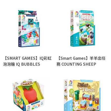
【SMART GAMES】IQ彩虹
【Smart Games】羊羊出任
泡泡糖 IQ BUBBLES
務 COUNTING SHEEP