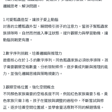
邏輯思考、解決問題。
1.可愛瓢蟲造型，讓孩子愛上動腦
討喜的立體瓢蟲外型，瞬間吸引孩子的注意力。當孩子幫瓢蟲家
族排隊時，自然而然進入專注狀態，提升觀察力與學習動機，讓
動腦挑戰更有趣。
2.數字序列挑戰，培養邏輯與推理力
遊戲核心在於 1–5 的數字序列，同色瓢蟲家族必須依序排隊。孩
子需要觀察空格數量、分析限制條件，逐步養成判斷與推理的能
力，並強化邏輯思維與策略規劃力。
3.觀察空格位置，強化空間概念
不同顏色家族需要的空格長度不同，例如紅色家族需要 5 格，黃
色家族只需 3 格。孩子在擺放與調整的過程中，不斷嘗試與修
正，逐步培養空間位置感，並學會靈活應對不同的解題情境。