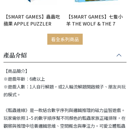
【SMART GAMES】蟲蟲吃
【SMART GAMES】七隻小
蘋果 APPLE PUZZLER
羊 THE WOLF & THE 7
GOATS
看全系列商品
產品介紹
【商品簡介】
※遊戲年齡：6歲以上
※遊戲人數：1人自行解題，或2人輪流解題開啟親子、朋友共玩
的模式。
《瓢蟲連線》是一款結合數字序列與邏輯推理的磁力益智遊戲。
玩家需依照 1–5 的數字順序幫不同顏色的瓢蟲家族正確排隊，在
觀察與推理中培養邏輯思維、空間概念與專注力。可愛立體瓢蟲