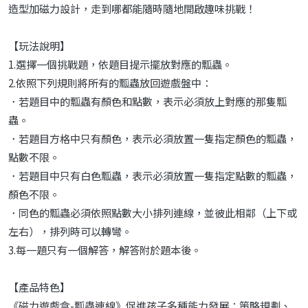
造型加磁力設計，走到哪都能隨時隨地開啟趣味挑戰！
【玩法說明】
1.選擇一個挑戰題，依題目提示擺放對應的瓢蟲。
2.依照下列規則將所有的瓢蟲放回遊戲盤中：
．若題目中的瓢蟲有顏色和點數，表示必須放上對應的那隻瓢
蟲。
．若題目方格中只有顏色，表示必須放置一隻指定顏色的瓢蟲，
點數不限。
．若題目中只有白色瓢蟲，表示必須放置一隻指定點數的瓢蟲，
顏色不限。
．同色的瓢蟲必須依照點數大小排列連線，並彼此相鄰（上下或
左右），排列時可以轉彎。
3.每一題只有一個解答，解答附於題本後。
【產品特色】
《磁力遊戲盒-瓢蟲連線》促進孩子多種能力發展：策略規劃、