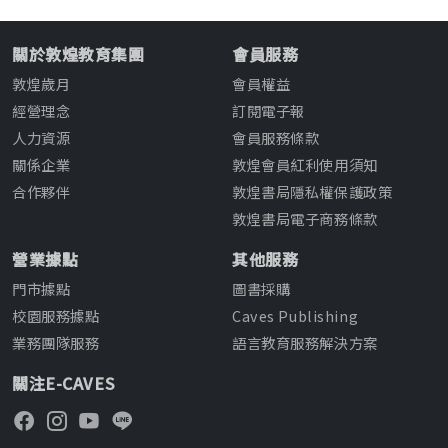
關於敦煌教育集團
會員服務
敦煌歲月
會員權益
經營理念
訂閱電子報
人力資源
會員服務條款
關係企業
敦煌會員紅利使用須知
合作夥伴
敦煌書局隱私權保護政策
敦煌書局電子商務條款
營業據點
其他服務
門市據點
圖書採購
校園服務據點
Caves Publishing
業務團隊服務
語言教育服務解決方案
關注E-CAVES