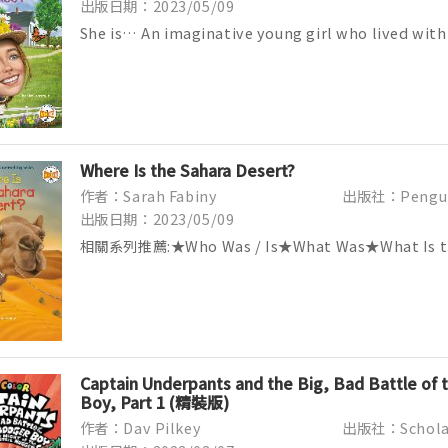
出版日期：2023/05/09
She is… An imaginative young girl who lived with
in a house called Green ...
Where Is the Sahara Desert?
作者：Sarah Fabiny
出版社：Pengu
出版日期：2023/05/09
相關系列推薦:★Who Was / Is★What Was★What Is th
Captain Underpants and the Big, Bad Battle of 
Boy, Part 1 (精裝版)
作者：Dav Pilkey
出版社：Schola