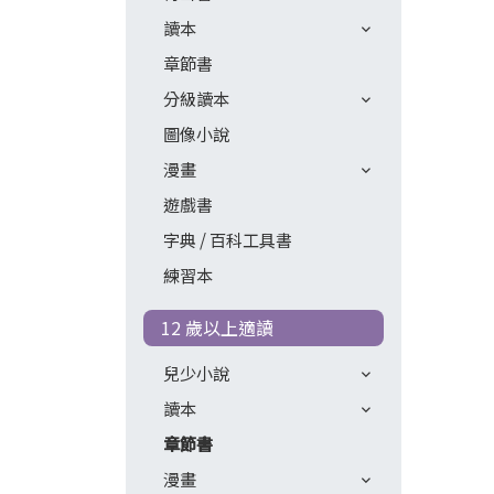
讀本
章節書
分級讀本
圖像小說
漫畫
遊戲書
字典 / 百科工具書
練習本
12 歲以上適讀
兒少小說
讀本
章節書
漫畫