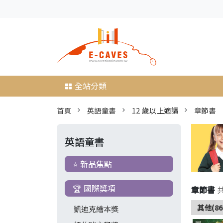
全站分類
首頁
英語童書
12 歲以上適讀
章節書
英語童書
⭐ 新品焦點
🏆 國際獎項
章節書
其他(86
凱迪克繪本獎