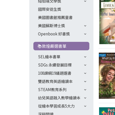
紐伯瑞文學獎
國際安徒生獎
美國圖書館推薦童書
美國蘇斯博士獎
Openbook 好書獎
📚敦煌嚴選書單
SEL繪本書單
SDGs 永續發展目標
108課綱19議題選書
雙語教育英語繪讀本
STEAM教育系列
幼兒英語融入教學繪讀本
從繪本學習成長5大力
深耕閱讀