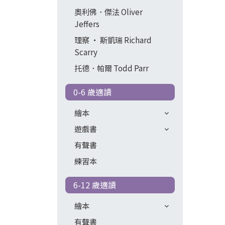
奧利佛．傑法 Oliver
Jeffers
理察 ‧ 斯凱瑞 Richard
Scarry
托德．帕爾 Todd Parr
0-6 歲適讀
繪本
遊戲書
有聲書
練習本
6-12 歲適讀
繪本
有聲書