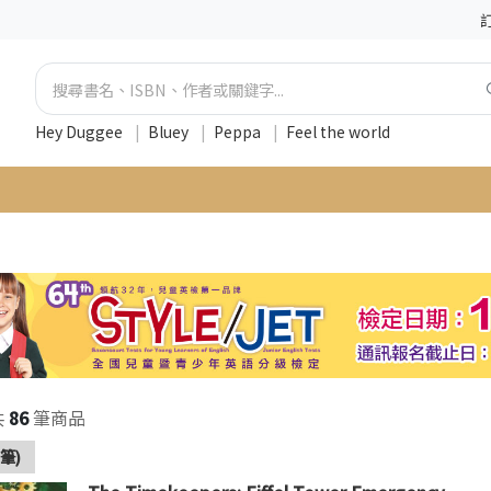
Hey Duggee
|
Bluey
|
Peppa
|
Feel the world
共
86
筆商品
筆)