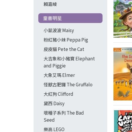
賴嘉綾
童書明星
小鼠波波 Maisy
粉紅豬小妹 Peppa Pig
皮皮貓 Pete the Cat
大吉象和小豬寶 Elephant
and Piggie
大象艾瑪 Elmer
怪獸古肥玀 The Gruffalo
大紅狗 Clifford
黛西 Daisy
壞種子系列 The Bad
Seed
樂高 LEGO