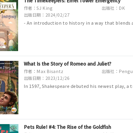
The Timekeepers: Eiffel Tower Emergency
作者：SJ King
出版社：DK
出版日期：2024/02/27
- An introduction to history in a way that blends 
facts, and also includes a n...
What Is the Story of Romeo and Juliet?
作者：Max Bisantz
出版社：Pengu
出版日期：2023/12/26
In 1597, Shakespeare debuted his newest play, a 
young Italian couple whose families ...
Pets Rule! #4: The Rise of the Goldfish