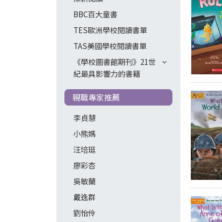
BBC百大童書
TES歐洲學校閱讀書單
TAS美國學校閱讀書單
《學校圖書館期刊》21世
紀最具影響力的書籍
親職專家推薦
李貞慧
小熊媽
汪培珽
廖彩杏
吳敏蘭
戴逸群
劉怡伶