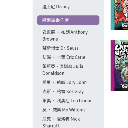
迪士尼 Disney
暢銷童書作家
安東尼 ‧ 布朗 Anthony
Browne
蘇斯博士 Dr. Seuss
艾瑞 ‧ 卡爾 Eric Carle
茱莉亞．唐娜森 Julia
Donaldson
喬里 ‧ 約翰 Jory John
克斯 ‧ 格雷 Kes Gray
萊奧 ‧ 利奧尼 Leo Lionni
莫 ‧ 威樂 Mo Willems
尼克 ‧ 夏洛特 Nick
Sharratt