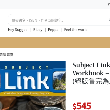
Hey Duggee
|
Bluey
|
Peppa
|
Feel the world
閱讀素養
Subject Lin
Workbook +
(絕版售完為
545
$