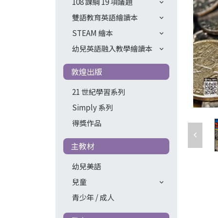
108 課綱 19 項議題
雙語教育英語繪讀本
STEAM 繪本
幼兒英語融入教學繪讀本
敦煌出版
21 世紀學習系列
Simply 系列
得獎作品
主教材
幼兒美語
兒童
青少年 / 成人