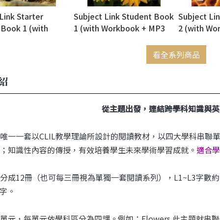
Link Starter
Subject Link Student Book
Subject Li
 Book 1 (with
1 (with Workbook + MP3
2 (with Wo
k + MP3 QR Code
QR Code download) (絕版
QR Code d
oad) (絕版售完為止)
售完為止)
看全系列商品
紹
從主題出發，連結跨學科知識與英
唯一一套以CLIL教學理論所設計的閱讀教材，以四大學科串聯
；知識性內容的傳授，有效培養學生未來學術學習成就。
適合學
分成12冊（也可每三冊視為單獨一套閱讀系列），L1~L3字數約140~
0字。
元，每單元依學科區分為四課。例如：Flowers 此主題就串聯 Science、S