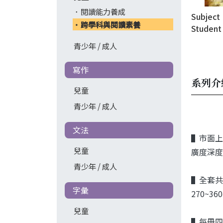
閱讀能力養成
Subject 
跨學科與閱讀素養
Student
Workboo
青少年 / 成人
downl
寫作
系列介
兒童
青少年 / 成人
文法
▌市面上
兒童
廣度深度
青少年 / 成人
▌全套共
字彙
270~36
兒童
▌每冊四單