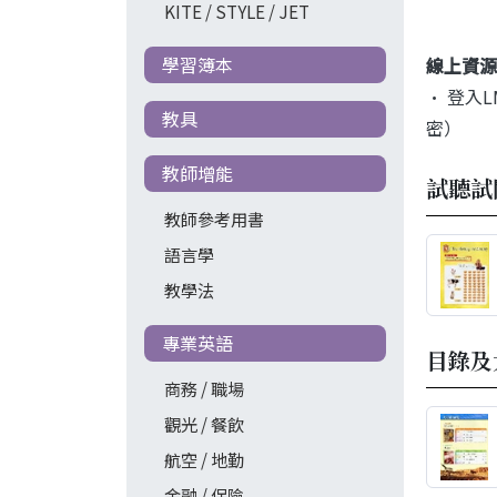
KITE / STYLE / JET
學習簿本
線上資源
• 登入
教具
密）
教師增能
試聽試
教師參考用書
語言學
教學法
專業英語
目錄及
商務 / 職場
觀光 / 餐飲
航空 / 地勤
金融 / 保險