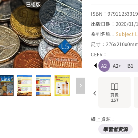
已絕版
ISBN：97911253319
出版日期：2020/01/
系列名稱：
Subject L
尺寸：276x210x0m
CEFR：
Pre-A1
A1
A1+
A2
A2+
B1
頁數
157
線上資源：
學習者資源