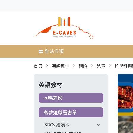
全站分類
首頁
英語教材
閱讀
兒童
跨學科與
英語教材
📣暢銷榜
📚敦煌嚴選書單
SDGs 繪讀本