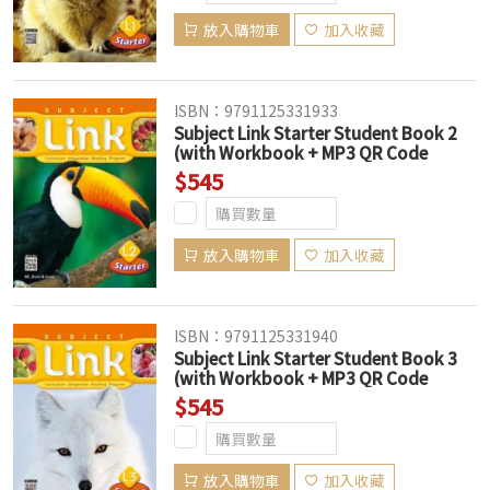
放入購物車
加入收藏
ISBN：9791125331933
Subject Link Starter Student Book 2
(with Workbook + MP3 QR Code
download)
$545
放入購物車
加入收藏
ISBN：9791125331940
Subject Link Starter Student Book 3
(with Workbook + MP3 QR Code
download)
$545
放入購物車
加入收藏