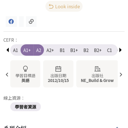
Look inside
CEFR：
e-A1
A1
A1+
A2
A2+
B1
B1+
B2
B2+
C1
C1+
學習目標語
出版日期
出版社
英語
2012/10/15
NE_Build & Grow
線上資源：
學習者資源