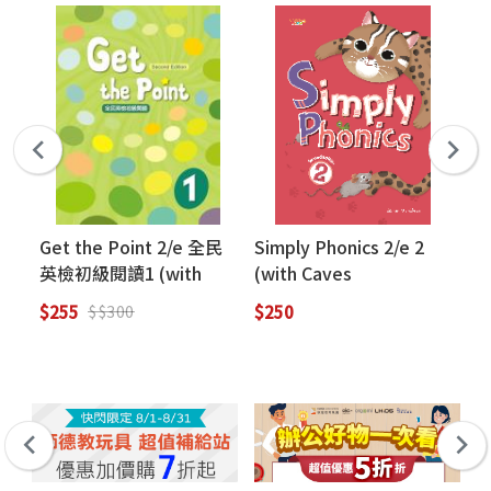
Get the Point 2/e 全民
Simply Phonics 2/e 2
Ge
英檢初級閱讀1 (with
(with Caves
初級
Caves WebSource)
WebSource)
We
$255
$250
$2
$$300