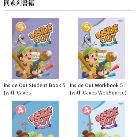
同系列書籍
Inside Out Student Book 5
Inside Out Workbook 5
(with Caves
(with Caves WebSource)
WebSource+Caves Online
Practice)