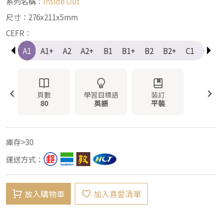
系列名稱：
Inside Out
尺寸：276x211x5mm
CEFR：
e-A1
A1
A1+
A2
A2+
B1
B1+
B2
B2+
C1
C1+
頁數
學習目標語
裝訂
80
英語
平裝
庫存>30
運送方式：
放入購物車
加入喜愛清單