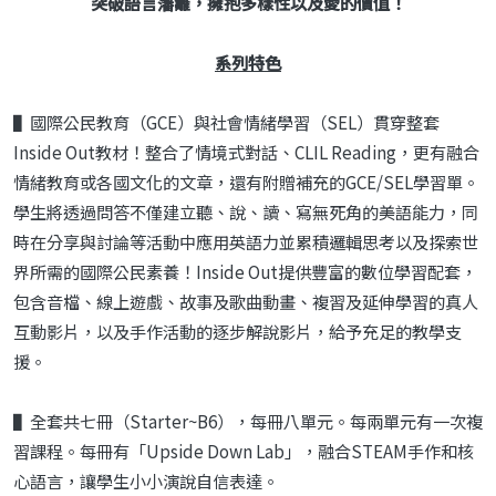
突破語言藩籬，擁抱多樣性以及愛的價值！
系列特色
▌國際公民教育（GCE）與社會情緒學習（SEL）貫穿整套
Inside Out教材！整合了情境式對話、CLIL Reading，更有融合
情緒教育或各國文化的文章，還有附贈補充的GCE/SEL學習單。
學生將透過問答不僅建立聽、說、讀、寫無死角的美語能力，同
時在分享與討論等活動中應用英語力並累積邏輯思考以及探索世
界所需的國際公民素養！Inside Out提供豐富的數位學習配套，
包含音檔、線上遊戲、故事及歌曲動畫、複習及延伸學習的真人
互動影片，以及手作活動的逐步解說影片，給予充足的教學支
援。
▌全套共七冊（Starter~B6），每冊八單元。每兩單元有一次複
習課程。每冊有「Upside Down Lab」，融合STEAM手作和核
心語言，讓學生小小演說自信表達。