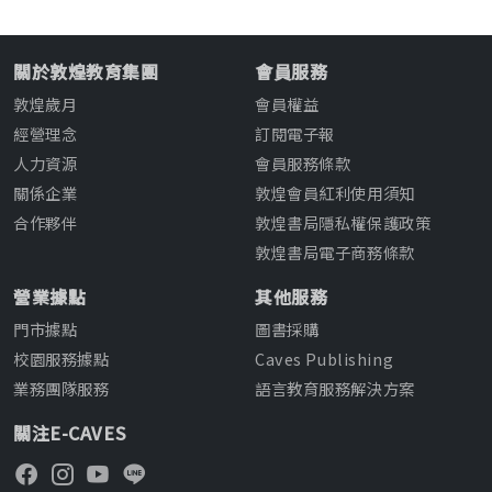
關於敦煌教育集團
會員服務
敦煌歲月
會員權益
經營理念
訂閱電子報
人力資源
會員服務條款
關係企業
敦煌會員紅利使用須知
合作夥伴
敦煌書局隱私權保護政策
敦煌書局電子商務條款
營業據點
其他服務
門市據點
圖書採購
校園服務據點
Caves Publishing
業務團隊服務
語言教育服務解決方案
關注E-CAVES