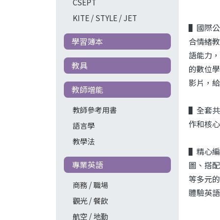
CSEPT
KITE / STYLE / JET
▌國際公民
合情緒教
學習簿本
語能力，
教具
的數位學
影片，給
教師增能
▌全套共七
教師參考用書
作和核心
語言學
教學法
▌精心編
專業英語
圖、搭配
等多元的
商務 / 職場
體驗英語
觀光 / 餐飲
航空 / 地勤