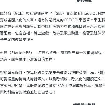
教育（GCE）與社會情緒學習（SEL）貫穿整套Inside Out教材
育或各國文化的文章，還有附贈補充的GCE/SEL學習單。學
同時在分享與討論等活動中應用英語力並累積邏輯思考以及探索世界所
習配套，包含音檔、線上遊戲、故事及歌曲動畫、複習及延伸學
予充足的教學支援。
冊（Starter~B6），每冊八單元。每兩單元有一次複習課程。每冊有
語言，讓學生小小演說自信表達。
排的單元設計，在每個跨頁為學生營造綜合性的英語Input（輸入
可愛插畫的情境式對話課文，以及跨領域、跨文化的閱讀短文，
方式展現所學。每冊結尾結合微STEAM手作與成果分享，讓學
與跨科結合的樂趣並建立自信心！
課程單元導覽