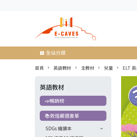
全站分類
首頁
英語教材
主教材
兒童
ELT 
英語教材
📣暢銷榜
📚敦煌嚴選書單
SDGs 繪讀本