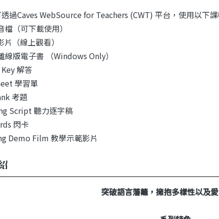
過Caves WebSource for Teachers (CWT) 平台，使用以
io 音檔（可下載使用）
eo 影片（線上觀看）
離線版電子書 （Windows Only）
r Key 解答
sheet 學習單
Bank 考題
ning Script 聽力逐字稿
cards 閃卡
hing Demo Film 教學示範影片
紹
突破語言藩籬，擁抱多樣性以及愛
系列特色