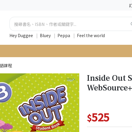
Hey Duggee
|
Bluey
|
Peppa
|
Feel the world
英語課程
Inside Out 
WebSource+C
525
$