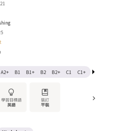
21
shing
25
t
m
A2+
B1
B1+
B2
B2+
C1
C1+
C2
Elementary
學習目標語
裝訂
英語
平裝