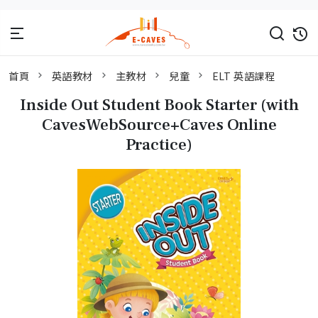
首頁
英語教材
主教材
兒童
ELT 英語課程
Inside Out Student Book Starter (with
CavesWebSource+Caves Online
Practice)