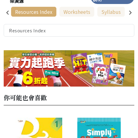
架資源
Resources Index
Worksheets
Syllabus
An
Resources Index
你可能也會喜歡