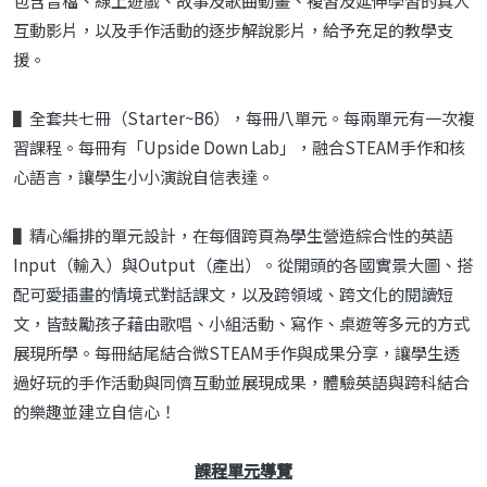
包含音檔、線上遊戲、故事及歌曲動畫、複習及延伸學習的真人
互動影片，以及手作活動的逐步解說影片，給予充足的教學支
援。
▌全套共七冊（Starter~B6），每冊八單元。每兩單元有一次複
習課程。每冊有「Upside Down Lab」，融合STEAM手作和核
心語言，讓學生小小演說自信表達。
▌精心編排的單元設計，在每個跨頁為學生營造綜合性的英語
Input（輸入）與Output（產出）。從開頭的各國實景大圖、搭
配可愛插畫的情境式對話課文，以及跨領域、跨文化的閱讀短
文，皆鼓勵孩子藉由歌唱、小組活動、寫作、桌遊等多元的方式
展現所學。每冊結尾結合微STEAM手作與成果分享，讓學生透
過好玩的手作活動與同儕互動並展現成果，體驗英語與跨科結合
的樂趣並建立自信心！
課程單元導覽