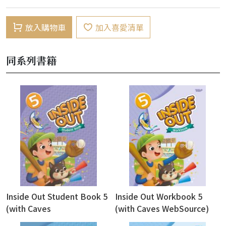
放入購物車
加入喜愛清單
同系列書籍
Inside Out Student Book 5
Inside Out Workbook 5
(with Caves
(with Caves WebSource)
WebSource+Caves Online