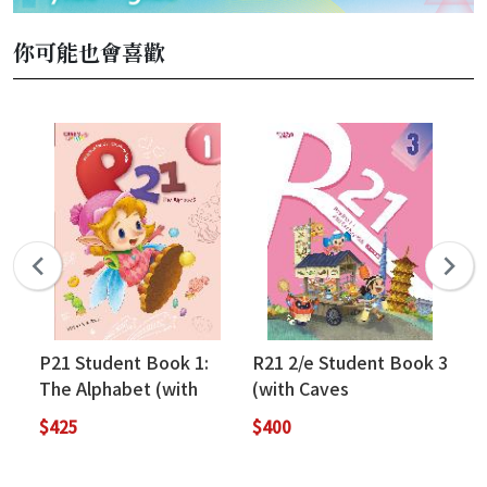
你可能也會喜歡
P21 Student Book 1:
R21 2/e Student Book 3
P2
The Alphabet (with
(with Caves
Sh
APP+Caves
WebSource+Caves
Sp
$425
$400
$4
WebSource)
Online Practice)
AP
We