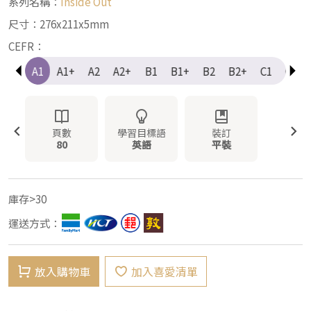
系列名稱：
Inside Out
尺寸：276x211x5mm
CEFR：
e-A1
A1
A1+
A2
A2+
B1
B1+
B2
B2+
C1
C1+
頁數
學習目標語
裝訂
80
英語
平裝
庫存>30
運送方式：
放入購物車
加入喜愛清單