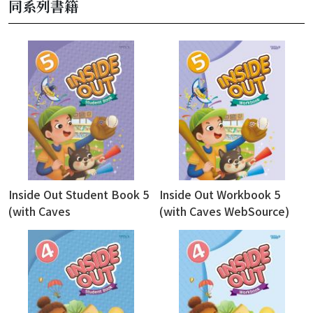
同系列書籍
Inside Out Student Book 5
Inside Out Workbook 5
(with Caves
(with Caves WebSource)
WebSource+Caves Online
Practice)