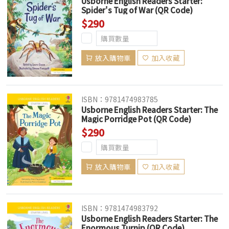
Usborne English Readers Starter:
Spider's Tug of War (QR Code)
$290
放入購物車
加入收藏
ISBN：9781474983785
Usborne English Readers Starter: The
Magic Porridge Pot (QR Code)
$290
放入購物車
加入收藏
ISBN：9781474983792
Usborne English Readers Starter: The
Enormous Turnip (QR Code)