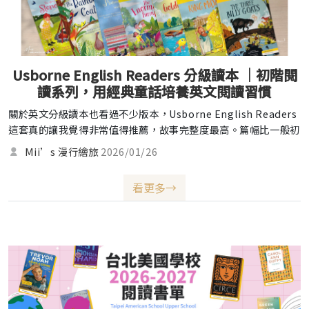
Usborne English Readers 分級讀本 ｜初階閱
讀系列，用經典童話培養英文閱讀習慣
關於英文分級讀本也看過不少版本，Usborne English Readers
這套真的讓我覺得非常值得推薦，故事完整度最高。篇幅比一般初
階讀本再長一些，卻又不會太難，情節連貫，讀起來會更容易進入
Mii’s 漫行繪旅
2026/01/26
情境。對於像米子哥哥這種，喜歡繪本也開始自我閱讀的小讀者來
說，是最佳的過渡良伴；年紀較小的可米則邊聽邊看圖，依然能融
看更多→
入劇情。