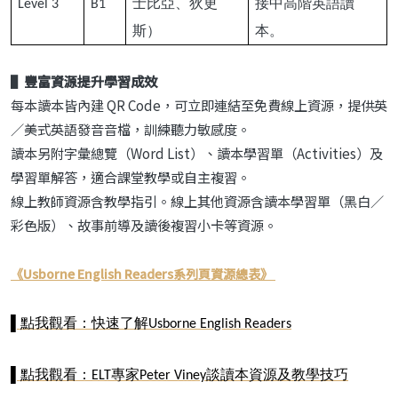
士比亞、狄更
接中高階英語讀
Level 3
B1
斯）
本。
▌豐富資源提升學習成效
每本讀本皆內建 QR Code，可立即連結至免費線上資源，提供英
／美式英語發音音檔，訓練聽力敏感度。
讀本另附字彙總覽（Word List）、讀本學習單（Activities）及
學習單解答，適合課堂教學或自主複習。
線上教師資源含教學指引。線上其他資源含讀本學習單（黑白／
彩色版）、故事前導及讀後複習小卡等資源。
《Usborne English Readers系列頁資源總表》
▌
點我觀看：快速了解
Usborne English Readers
▌
點我觀看：
專家
談讀本資源及教學技巧
ELT
Peter Viney