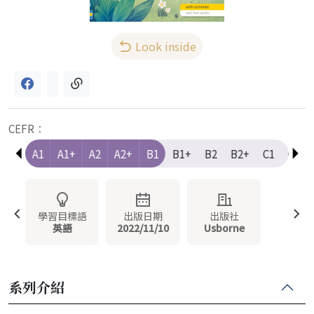
Look inside
CEFR：
e-A1
A1
A1+
A2
A2+
B1
B1+
B2
B2+
C1
C1+
學習目標語
出版日期
出版社
英語
2022/11/10
Usborne
系列介紹