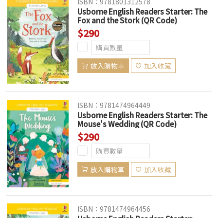
ISBN：9781801312578
Usborne English Readers Starter: The
Fox and the Stork (QR Code)
$290
放入購物車
加入收藏
ISBN：9781474964449
Usborne English Readers Starter: The
Mouse's Wedding (QR Code)
$290
放入購物車
加入收藏
ISBN：9781474964456