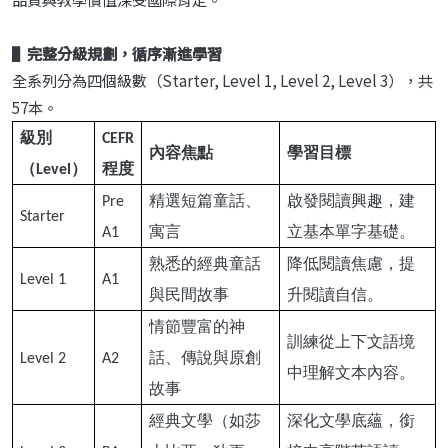
▌完整分級規劃，循序漸進學習
全系列分為四個級數（Starter, Level 1, Level 2, Level 3），共
57本。
級別
CEFR
內容焦點
學習目標
（
）
程度
Level
精選短篇童話、
啟發閱讀興趣，建
Pre
Starter
寓言
立基本單字基礎。
A1
熟悉的經典童話
降低閱讀焦慮，提
Level 1
A1
與民間故事
升閱讀自信。
情節豐富的神
訓練從上下文語境
話、傳說與原創
Level 2
A2
中理解文本內容。
故事
經典文學（如莎
深化文學底蘊，銜