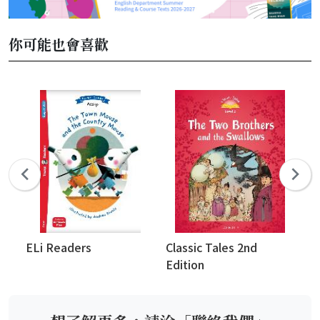
你可能也會喜歡
ELi Readers
Classic Tales 2nd
Ma
Edition