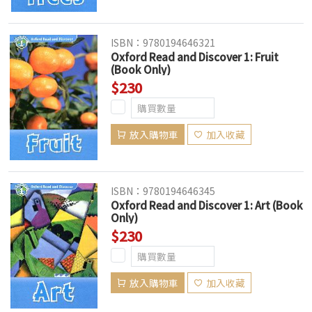
ISBN：9780194646321
Oxford Read and Discover 1: Fruit
(Book Only)
$230
放入購物車
加入收藏
ISBN：9780194646345
Oxford Read and Discover 1: Art (Book
Only)
$230
放入購物車
加入收藏