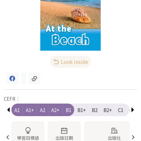
Look inside
CEFR：
e-A1
A1
A1+
A2
A2+
B1
B1+
B2
B2+
C1
C1+
學習目標語
出版日期
出版社