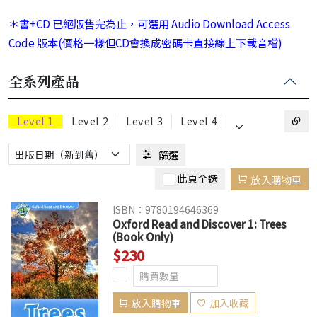
＊書+CD 已絕版售完為止，可選用 Audio Download Access
Code 版本(價格一樣但CD會換成密碼卡直接線上下載音檔)
全系列產品
⌵
Level 1
Level 2
Level 3
Level 4
篩選
此頁全選
放入購物車
ISBN：9780194646369
Oxford Read and Discover 1: Trees
(Book Only)
$230
放入購物車
加入收藏