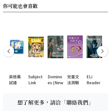
你可能也會喜歡
英檢萬
Subject
Domino
兒童文
ELi
Ox
試達
Link
es (New
法測驗
Reader
B
2nd
Edition)
本 (英語
s
or
Edition
檢定系
Li
列)
(N
想了解更多，請洽「聯絡我們」
Ed