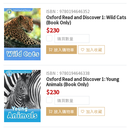
ISBN：9780194646352
Oxford Read and Discover 1: Wild Cats
(Book Only)
$230
放入購物車
加入收藏
ISBN：9780194646338
Oxford Read and Discover 1: Young
Animals (Book Only)
$230
放入購物車
加入收藏