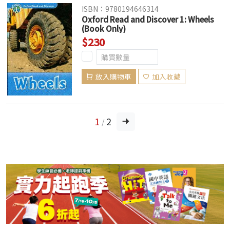
ISBN：9780194646314
Oxford Read and Discover 1: Wheels
(Book Only)
$230
放入購物車
加入收藏
1
2
/