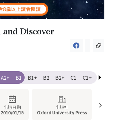
 and Discover
A2+
B1
B1+
B2
B2+
C1
C1+
C2
Elementary
出版日期
出版社
2010/01/15
Oxford University Press