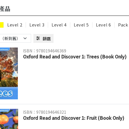
產品
1
Level 2
Level 3
Level 4
Level 5
Level 6
Pack
篩選
ISBN：9780194646369
Oxford Read and Discover 1: Trees (Book Only)
ISBN：9780194646321
Oxford Read and Discover 1: Fruit (Book Only)