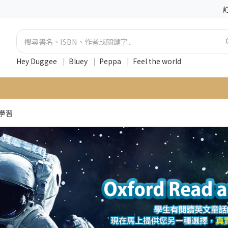
Hey Duggee
|
Bluey
|
Peppa
|
Feel the world
學習