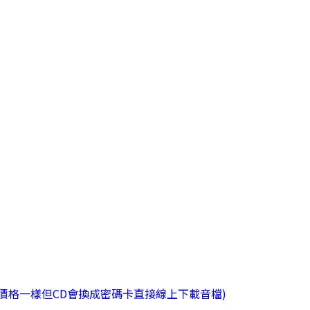
de 版本(價格一樣但CD會換成密碼卡直接線上下載音檔)