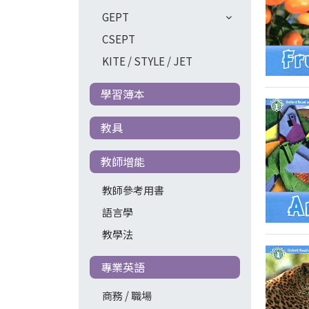
GEPT
CSEPT
KITE / STYLE / JET
學習簿本
教具
教師增能
教師參考用書
語言學
教學法
專業英語
商務 / 職場