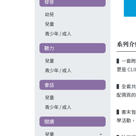
發音
幼兒
兒童
青少年 / 成人
系列介
聽力
▌一套跨
兒童
更是 CLIL
青少年 / 成人
會話
▌全套共
配兩頁的
兒童
青少年 / 成人
▌書末皆
學活動，
閱讀
兒童