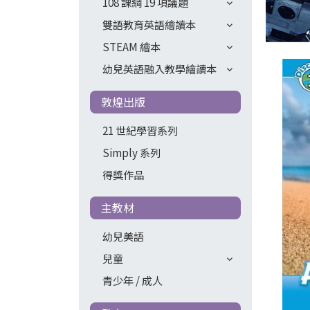
108 課綱 19 項議題
雙語教育英語繪讀本
STEAM 繪本
幼兒英語融入教學繪讀本
敦煌出版
21 世紀學習系列
Simply 系列
得獎作品
主教材
幼兒美語
兒童
青少年 / 成人