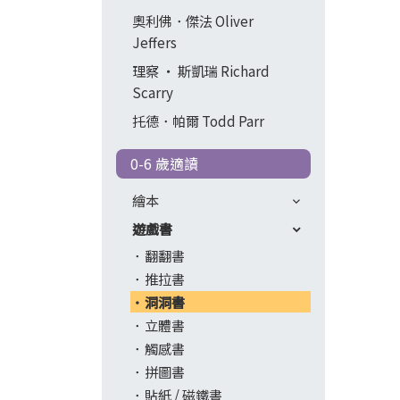
奧利佛．傑法 Oliver
Jeffers
理察 ‧ 斯凱瑞 Richard
Scarry
托德．帕爾 Todd Parr
0-6 歲適讀
繪本
遊戲書
翻翻書
推拉書
洞洞書
立體書
觸感書
拼圖書
貼紙 / 磁鐵書