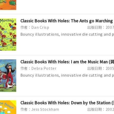
Classic Books With Holes: The Ants go Marchi
作者：Dan Crisp
出版日期：2007/
Bouncy illustrations, innovative die cutting and
Books with Holes a must for eve...
Classic Books With Holes: I am the Music Man 
作者：Debra Potter
出版日期：2005/
Bouncy illustrations, innovative die cutting and
Books with Holes a must for eve...
Classic Books With Holes: Down by the Statio
作者：Jess Stockham
出版日期：2002/