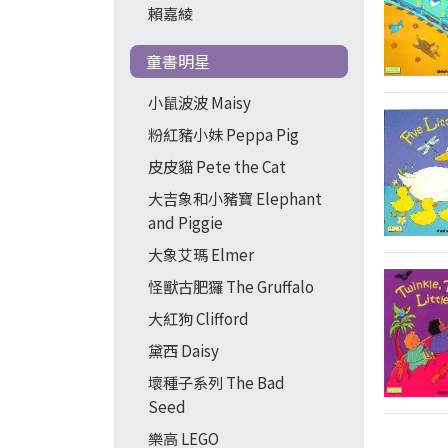
賴嘉綾
童書明星
小鼠波波 Maisy
粉紅豬小妹 Peppa Pig
皮皮貓 Pete the Cat
大吉象和小豬寶 Elephant
and Piggie
大象艾瑪 Elmer
怪獸古肥玀 The Gruffalo
大紅狗 Clifford
黛西 Daisy
壞種子系列 The Bad
Seed
樂高 LEGO