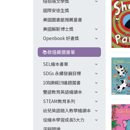
紐伯瑞文學獎
國際安徒生獎
美國圖書館推薦童書
美國蘇斯博士獎
Openbook 好書獎
📚敦煌嚴選書單
SEL繪本書單
SDGs 永續發展目標
108課綱19議題選書
雙語教育英語繪讀本
STEAM教育系列
幼兒英語融入教學繪讀本
從繪本學習成長5大力
深耕閱讀