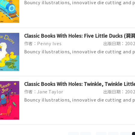
Bouncy illustrations, innovative die cutting and
Books with Holes a must for eve...
Classic Books With Holes: Five Little Ducks (洞
作者：Penny Ives
出版日期：2002/
Bouncy illustrations, innovative die cutting and
Books with Holes a must for eve...
Classic Books With Holes: Twinkle, Twinkle Lit
作者：Jane Taylor
出版日期：2002/
Bouncy illustrations, innovative die cutting and
Books with Holes a must for eve...