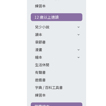
練習本
12 歲以上適讀
兒少小說
讀本
章節書
漫畫
繪本
生活休閒
有聲書
遊戲書
字典 / 百科工具書
練習本