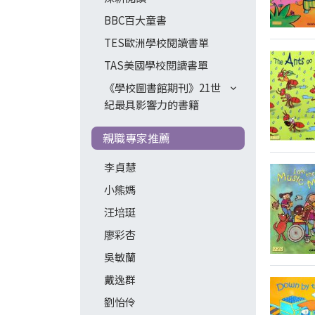
BBC百大童書
TES歐洲學校閱讀書單
TAS美國學校閱讀書單
《學校圖書館期刊》21世
紀最具影響力的書籍
親職專家推薦
李貞慧
小熊媽
汪培珽
廖彩杏
吳敏蘭
戴逸群
劉怡伶