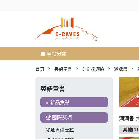
全站分類
首頁
英語童書
0-6 歲適讀
遊戲書
英語童書
⭐ 新品焦點
🏆 國際獎項
洞洞書
其他(11
凱迪克繪本獎