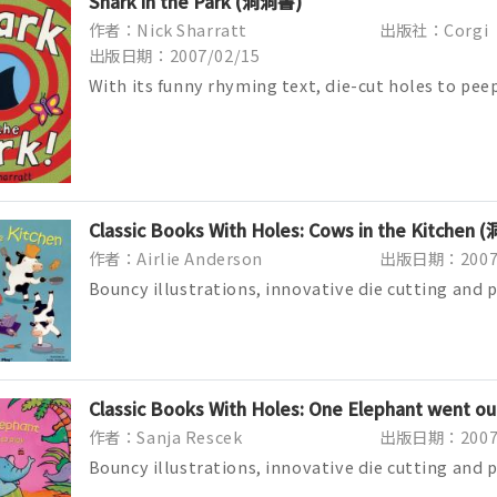
Shark in the Park (洞洞書)
作者：Nick Sharratt
出版社：Corgi
出版日期：2007/02/15
With its funny rhyming text, die-cut holes to pee
jawesome adventure is the perfect w...
Classic Books With Holes: Cows in the Kitchen
作者：Airlie Anderson
出版日期：2007/
Bouncy illustrations, innovative die cutting and
Books with Holes a must for eve...
Classic Books With Holes: One Elephant went o
作者：Sanja Rescek
出版日期：2007/
Bouncy illustrations, innovative die cutting and
Books with Holes a must for eve...