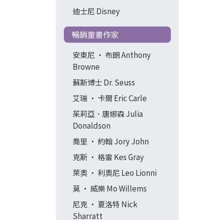
迪士尼 Disney
暢銷童書作家
安東尼 ‧ 布朗 Anthony
Browne
蘇斯博士 Dr. Seuss
艾瑞 ‧ 卡爾 Eric Carle
茱莉亞．唐娜森 Julia
Donaldson
喬里 ‧ 約翰 Jory John
克斯 ‧ 格雷 Kes Gray
萊奧 ‧ 利奧尼 Leo Lionni
莫 ‧ 威樂 Mo Willems
尼克 ‧ 夏洛特 Nick
Sharratt