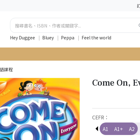
Hey Duggee
|
Bluey
|
Peppa
|
Feel the world
英語課程
Come On, E
CEFR：
Pre-A1
A1
A1+
A2