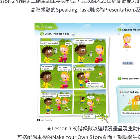
esson 2 介紹第二組主題單字與句型，並以融入21世紀關鍵能力的S
高階級數的Speaking Task則改為Presentat
★Lesson 3 初階級數以連環漫畫呈現生
可搭配課本後的Make Your Own Story頁面，鼓