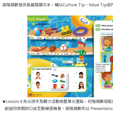
高階級數提供長篇閱讀文本，輔以Culture Tip、Value Tip或P
★Lesson 4 先以拼字及聽力活動統整單元重點，初階級數搭配趣味
創造同儕間的口說互動練習機會，高階級數則以 Presentat