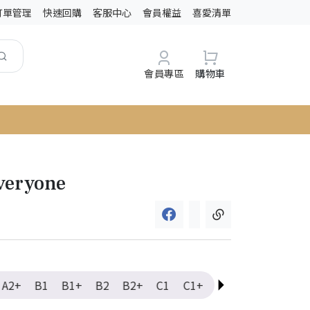
訂單管理
快速回購
客服中心
會員權益
喜愛清單
會員專區
購物車
veryone
A2+
B1
B1+
B2
B2+
C1
C1+
C2
Elementary