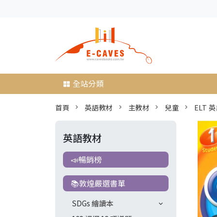
全站分類
首頁
英語教材
主教材
兒童
ELT 
英語教材
📣暢銷榜
📚敦煌嚴選書單
SDGs 繪讀本