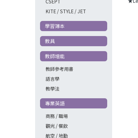
★L
CSEPT
KITE / STYLE / JET
學習簿本
教具
教師增能
教師參考用書
語言學
教學法
專業英語
商務 / 職場
觀光 / 餐飲
航空 / 地勤