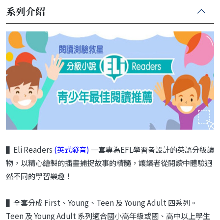
系列介紹
▌Eli Readers
(英式發音)
一套專為
EFL
學習者設計的英語分級讀
物，以精心繪製的插畫捕捉故事的精髓，讓讀者從閱讀中體驗迥
然不同的學習樂趣！
▌
全套分成
First
、
Young
、
Teen
及
Young Adult
四系列。
Teen
及
Young Adult
系列適合國小高年級或國、高中以上學生