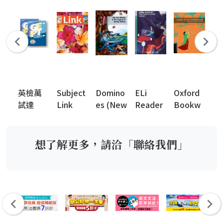
英檢萬
Subject
Domino
ELi
Oxford
Cl
試達
Link
es (New
Reader
Bookw
Ta
2nd
Edition)
s
orms
2n
Edition
Library
Ed
(New
想了解更多，請洽「聯絡我們」
Edition)