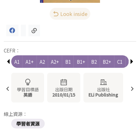
Look inside
CEFR：
e-A1
A1
A1+
A2
A2+
B1
B1+
B2
B2+
C1
C1+
學習目標語
出版日期
出版社
英語
2010/01/15
ELi Publishing
線上資源：
學習者資源