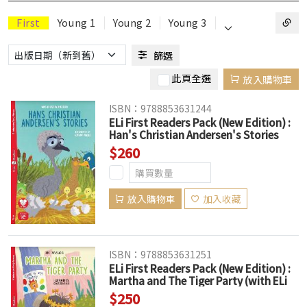
⌵
First
Young 1
Young 2
Young 3
篩選
此頁全選
放入購物車
ISBN：9788853631244
ELi First Readers Pack (New Edition) :
Han's Christian Andersen's Stories
(with ELi Link APP)
$260
放入購物車
加入收藏
ISBN：9788853631251
ELi First Readers Pack (New Edition) :
Martha and The Tiger Party (with ELi
Link APP)
$250