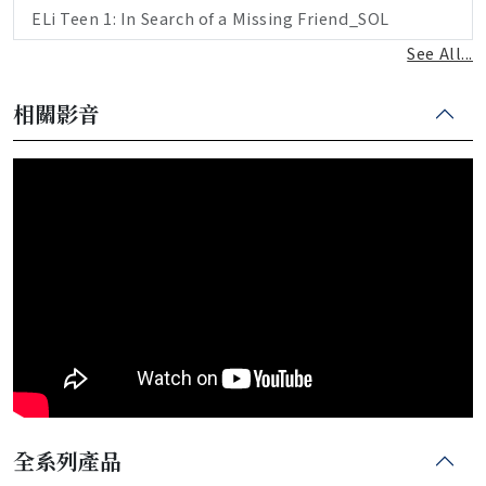
ELi Teen 1: In Search of a Missing Friend_SOL
See All...
相關影音
全系列產品