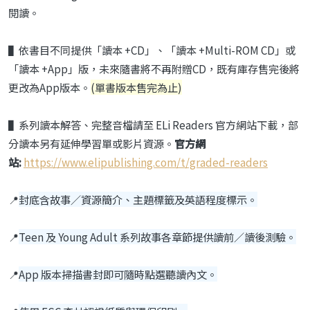
閱讀。
▌依書目不同提供「讀本 +CD」、「讀本 +Multi-ROM CD」或
「讀本 +App」版，未來隨書將不再附贈CD，既有庫存售完後將
更改為App版本。
(單書版本售完為止)
▌系列讀本解答、完整音檔請至 ELi Readers 官方網站下載，部
分讀本另有延伸學習單或影片資源。
官方網
站:
https://www.elipublishing.com/t/graded-readers
📍
封底含故事／資源簡介、主題標籤及英語程度標示。
📍
Teen 及 Young Adult 系列故事各章節提供讀前／讀後測驗。
📍
App 版本掃描書封即可隨時點選聽讀內文。