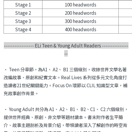
Stage 1
100 headwords
Stage 2
200 headwords
Stage 3
300 headwords
Stage 4
400 headwords
-----------------
ELi Teen & Young Adult Readers
---------------
--
• Teen 分章節，為A1、 A2、 B1 三個級別，收錄世界文學名著
改編故事、原創和紀實文本。
Real Lives
系列從多元文化角度打
造讀者
21
世紀關
鍵能力。
Focus On
環節以
CLIL
知識型文章，補
充故事創作
背景。
• Young Adult 共分為 A1、 A2、 B1、 B2、C1、 C2 六個級別，
提供世界經典、原創、非文學等題材讀本。
書末附作者生平簡
介、故事主題剖析及背景介紹，
帶領讀者深入了解創作的時空背