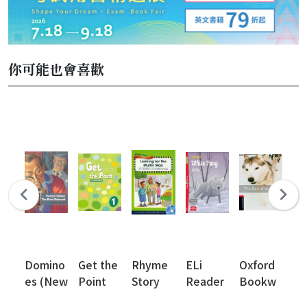
你可能也會喜歡
Domino
Get the
Rhyme
ELi
Oxford
Cl
es (New
Point
Story
Reader
Bookw
Ta
Edition)
s
orms
2n