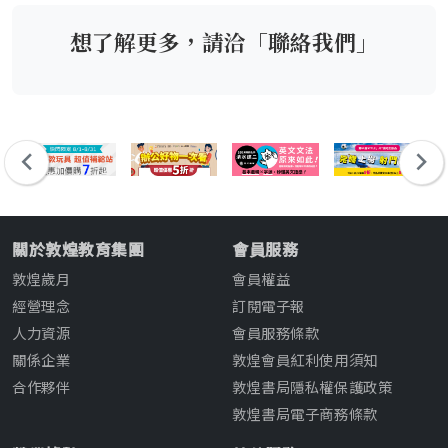
Library
Ed
(New
想了解更多，請洽「聯絡我們」
Edition)
關於敦煌教育集團
會員服務
敦煌歲月
會員權益
經營理念
訂閱電子報
人力資源
會員服務條款
關係企業
敦煌會員紅利使用須知
合作夥伴
敦煌書局隱私權保護政策
敦煌書局電子商務條款