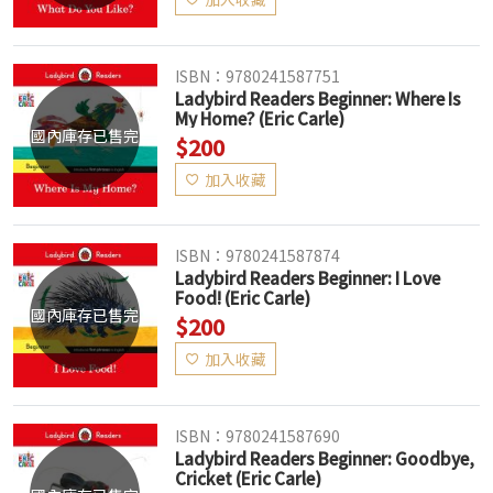
ISBN：9780241587751
Ladybird Readers Beginner: Where Is
My Home? (Eric Carle)
國內庫存已售完
$200
加入收藏
ISBN：9780241587874
Ladybird Readers Beginner: I Love
Food! (Eric Carle)
國內庫存已售完
$200
加入收藏
ISBN：9780241587690
Ladybird Readers Beginner: Goodbye,
Cricket (Eric Carle)