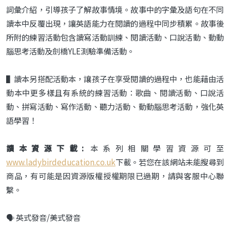
詞彙介紹，引導孩子了解故事情境。故事中的字彙及語句在不同
讀本中反覆出現，讓英語能力在閱讀的過程中同步積累。故事後
所附的練習活動包含讀寫活動訓練、閱讀活動、口說活動、動動
腦思考活動及劍橋YLE測驗準備活動。
▌讀本另搭配活動本，讓孩子在享受閱讀的過程中，也能藉由活
動本中更多樣且有系統的練習活動：歌曲、閱讀活動、口說活
動、拼寫活動、寫作活動、聽力活動、動動腦思考活動，強化英
語學習！
讀本資源下載:
本系列相關學習資源可至
www.ladybirdeducation.co.uk
下載。若您在該網站未能搜尋到
商品，有可能是因資源版權授權期限已過期，請與客服中心聯
繫。
🗣️ 英式發音/美式發音